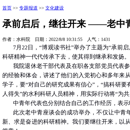
首页
>>
专题报道
>>
文化建设
承前启后，继往开来 ——老中
作者：水科院 日期：2022/8/8 10:31:55 人气：
1431
7月22日，“博观读书社”举办了主题为“承
科研精神一代代传承下去，使其得到继承和发扬。
我院退休老干部代表及在职各支部党员代表
的经验和体会，
讲述了他
们
的入党初心和多年来
学子，要
“
对自己的研究成果有信心
”
，“
搞科研要
人得失”的水利科研人员精神，
用实际行动将“为
中青年代表
也
分别结合自己的工作经历，表示
此次老中青座谈会的成功举办，不仅让
中青
新、求是奋进的科研精神。
我们
要继往开来，以