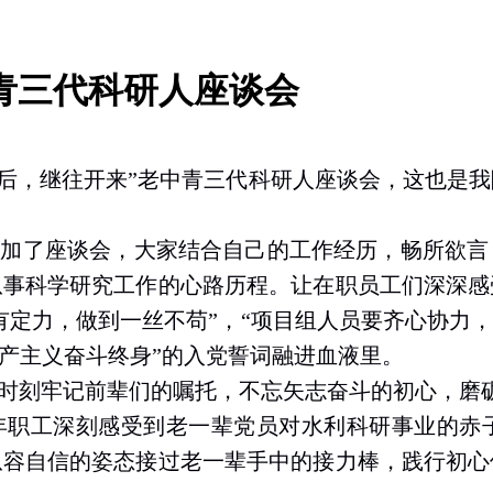
青三代科研人座谈会
前启后，继往开来”老中青三代科研人座谈会，这也
参加了座谈会，大家结合自己的工作经历，畅所欲言
从事科学研究工作
的心路历程。让在
职员工们
深深感
有
定力，
做到一丝不苟”，“项目组人员要齐心协力
共产主义奋斗终身”的入党誓词融进血液里。
时刻牢记前辈们的嘱托
，不忘矢志奋斗的初心，磨
年职工
深刻感受到老一辈党员对
水利
科研
事业
的赤
从容自信的姿态接过老一辈手中的接力棒，践行初心