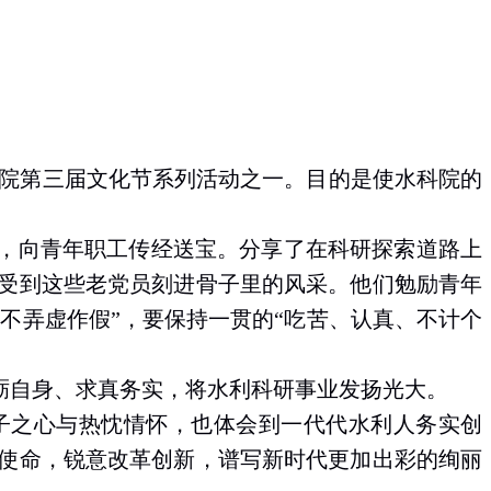
是我院第三届文化节系列活动之一。目的是使水科院的
，
向青年
职工传经送宝。分享了在科研探索道路上
受到
这些
老党员刻进骨子里的风采。他
们
勉励青年
，不弄虚作假”，要保持一贯的“吃苦、认真、不计个
砺自身、求真务实
，
将水利科研事业发扬光大。
子之心与热忱情怀，也体会到一代代
水利
人务实创
使命，锐意改革创新，谱写新时代更加出彩的绚丽